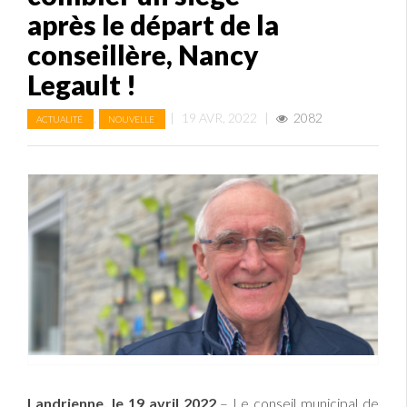
après le départ de la
conseillère, Nancy
Legault !
,
|
19 AVR, 2022
|
2082
ACTUALITÉ
NOUVELLE
Landrienne, le 19 avril 2022
– Le conseil municipal de