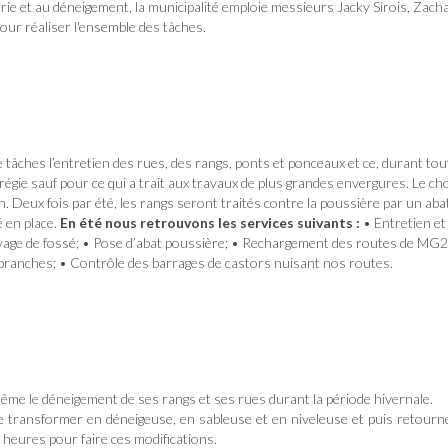
oirie et au déneigement, la municipalité emploie messieurs Jacky Sirois, Zach
ur réaliser l'ensemble des tâches.
hes l’entretien des rues, des rangs, ponts et ponceaux et ce, durant tout
 régie sauf pour ce qui a trait aux travaux de plus grandes envergures. Le ch
n. Deux fois par été, les rangs seront traités contre la poussière par un aba
 en place.
En été nous retrouvons les services suivants :
• Entretien et
yage de fossé; • Pose d’abat poussière; • Rechargement des routes de MG2
 branches; • Contrôle des barrages de castors nuisant nos routes.
même le déneigement de ses rangs et ses rues durant la période hivernale.
 se transformer en déneigeuse, en sableuse et en niveleuse et puis retourn
 heures pour faire ces modifications.