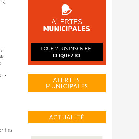
arie
ALERTES
MUNICIPALES
POUR VOUS INSCRIRE,
e la
CLIQUEZ ICI
oix
t
0; •
ALERTES
MUNICIPALES
ACTUALITÉ
er à sa