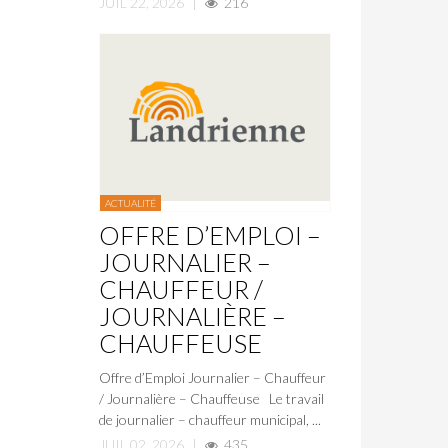
JUIL 22, 2026
|
216
ACTUALITÉ
OFFRE D’EMPLOI –
JOURNALIER –
CHAUFFEUR /
JOURNALIÈRE –
CHAUFFEUSE
Offre d’Emploi Journalier – Chauffeur
/ Journalière – Chauffeuse Le travail
de journalier – chauffeur municipal, ...
JUIL 02, 2026
|
435