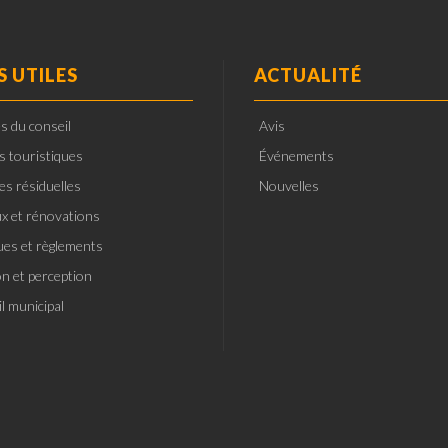
S UTILES
ACTUALITÉ
s du conseil
Avis
ts touristiques
Événements
es résiduelles
Nouvelles
x et rénovations
ques et règlements
on et perception
l municipal