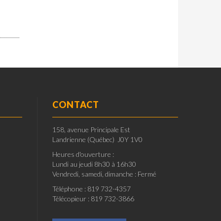
CONTACT
158, avenue Principale Est
Landrienne (Québec) J0Y 1V0
Heures d'ouverture :
Lundi au jeudi 8h30 à 16h30
Vendredi, samedi, dimanche : Fermé
Téléphone : 819 732-4357
Télécopieur : 819 732-3866