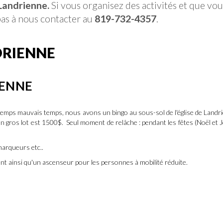
 Landrienne.
Si vous organisez des activités et que vou
 pas à nous contacter au
819-732-4357
.
DRIENNE
IENNE
 temps mauvais temps, nous avons un bingo au sous-sol de l'église de Land
gros lot est 1500$. Seul moment de relâche : pendant les fêtes (Noël et 
marqueurs etc..
t ainsi qu'un ascenseur pour les personnes à mobilité réduite.