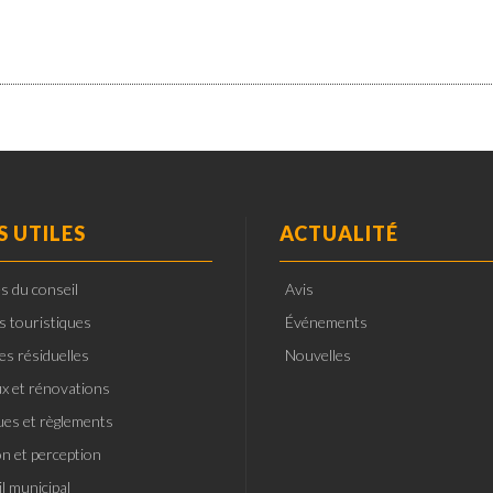
S UTILES
ACTUALITÉ
s du conseil
Avis
ts touristiques
Événements
es résiduelles
Nouvelles
x et rénovations
ques et règlements
on et perception
l municipal