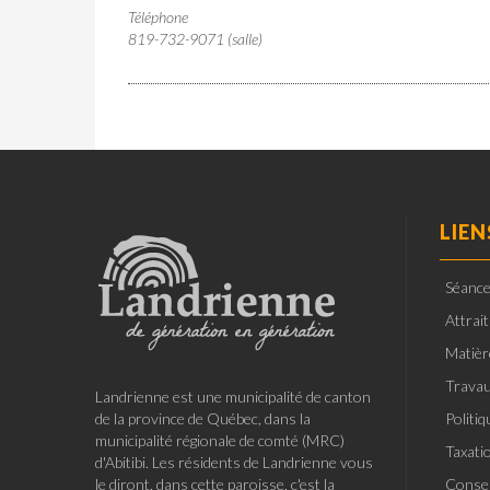
Téléphone
819-732-9071 (salle)
LIEN
Séance
Attrai
Matièr
Travau
Landrienne est une municipalité de canton
de la province de Québec, dans la
Politi
municipalité régionale de comté (MRC)
Taxati
d'Abitibi. Les résidents de Landrienne vous
le diront, dans cette paroisse, c'est la
Consei