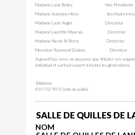
Madame Lucie Belley Vice Présidente
Madame Jeannine Héon Secrétaire trésor
Madame Lucie Auger Directrice
Madame Laurette Maurais Directrice
Madame Nicole St Pierre Directrice
Monsieur Raymond Dubois Directeur
Aujourd'hui, nous ne pouvons que féliciter ces organis
individuel et surtout ouvert à toutes les générations.
Téléphone
819-732-9071 (salle de quilles)
SALLE DE QUILLES DE 
NOM
SALLE DE QUILLES DE LA