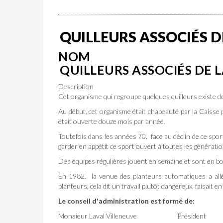
QUILLEURS ASSOCIÉS 
NOM
QUILLEURS ASSOCIÉS DE 
Description
Cet organisme qui regroupe quelques quilleurs existe dep
Au début, cet organisme était chapeauté par la Caisse p
était ouverte douze mois par année.
Toutefois dans les années 70, face au déclin de ce sport
garder en appétit ce sport ouvert à toutes les génératio
Des équipes régulières jouent en semaine et sont en bo
En 1982, la venue des planteurs automatiques a allégé
planteurs, cela dit un travail plutôt dangereux, faisait en
Le conseil d'administration est formé de:
Monsieur Laval Villeneuve Président