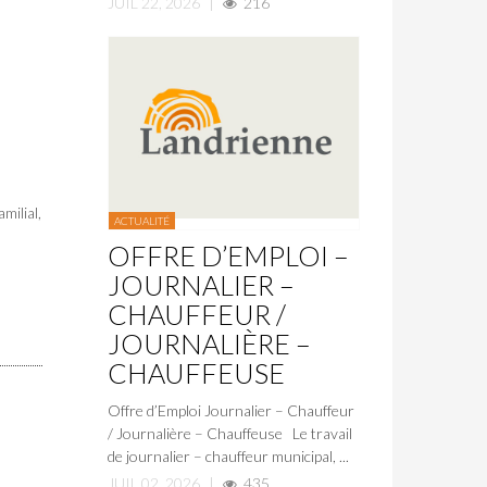
JUIL 22, 2026
|
216
milial,
ACTUALITÉ
OFFRE D’EMPLOI –
JOURNALIER –
CHAUFFEUR /
JOURNALIÈRE –
CHAUFFEUSE
Offre d’Emploi Journalier – Chauffeur
/ Journalière – Chauffeuse Le travail
de journalier – chauffeur municipal, ...
JUIL 02, 2026
|
435