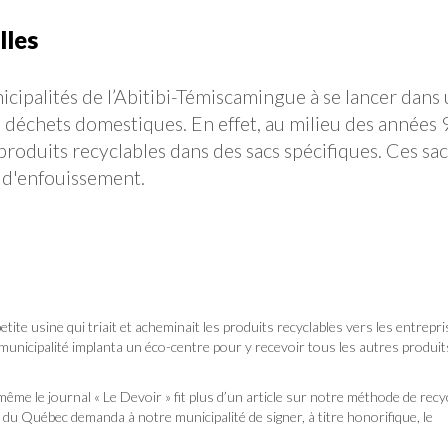
lles
cipalités de l’Abitibi-Témiscamingue à se lancer dans
 déchets domestiques. En effet, au milieu des années 
 produits recyclables dans des sacs spécifiques. Ces sac
e d'enfouissement.
tite usine qui triait et acheminait les produits recyclables vers les entrepr
a municipalité implanta un éco-centre pour y recevoir tous les autres produit
 même le journal « Le Devoir » fit plus d’un article sur notre méthode de recy
u Québec demanda à notre municipalité de signer, à titre honorifique, le