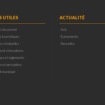
S UTILES
ACTUALITÉ
s du conseil
Avis
ts touristiques
Événements
es résiduelles
Nouvelles
x et rénovations
ques et règlements
on et perception
l municipal