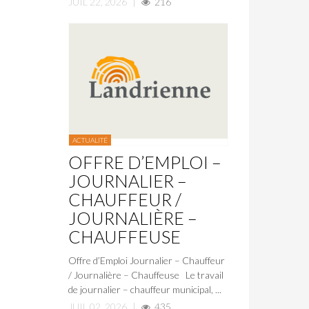
JUIL 22, 2026
|
216
ACTUALITÉ
OFFRE D’EMPLOI –
JOURNALIER –
CHAUFFEUR /
JOURNALIÈRE –
CHAUFFEUSE
Offre d’Emploi Journalier – Chauffeur
/ Journalière – Chauffeuse Le travail
de journalier – chauffeur municipal, ...
JUIL 02, 2026
|
435