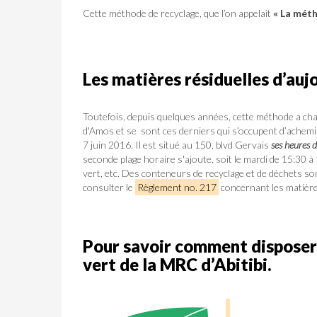
Cette méthode de recyclage, que l’on appelait
« La méth
Les matières résiduelles d’auj
Toutefois, depuis quelques années, cette méthode a cha
d'Amos et se sont ces derniers qui s’occupent d’achemine
7 juin 2016. Il est situé au 150, blvd Gervais
ses heures d
seconde plage horaire s'ajoute, soit le mardi de 15:30 à
vert, etc. Des conteneurs de recyclage et de déchets son
consulter le
Règlement no. 217
concernant les matières
Pour savoir comment disposer d
vert de la MRC d’Abitibi.