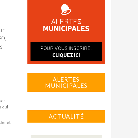
ALERTES
MUNICIPALES
 un
90,
s
POUR VOUS INSCRIRE,
CLIQUEZ ICI
ALERTES
MUNICIPALES
ises
s qui
ACTUALITÉ
cler et