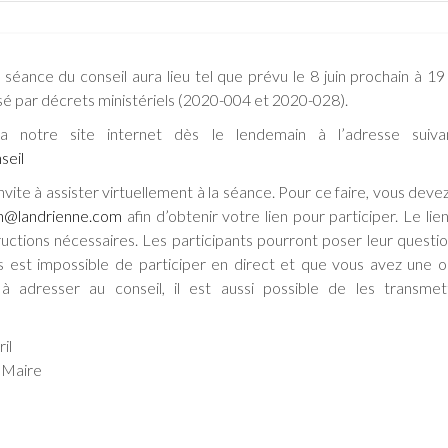
séance du conseil aura lieu tel que prévu le 8 juin prochain à 19
sé par décrets ministériels (2020-004 et 2020-028).
ia notre site internet dès le lendemain à l’adresse suiva
seil
invite à assister virtuellement à la séance. Pour ce faire, vous deve
on@landrienne.com
afin d’obtenir votre lien pour participer. Le lie
ructions nécessaires. Les participants pourront poser leur questio
us est impossible de participer en direct et que vous avez une 
 à adresser au conseil, il est aussi possible de les transme
l
 Maire