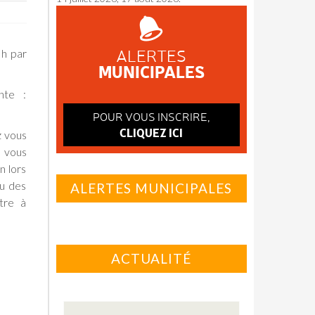
ALERTES
 h par
MUNICIPALES
nte :
POUR VOUS INSCRIRE,
CLIQUEZ ICI
z vous
n vous
n lors
ou des
ALERTES MUNICIPALES
ttre à
ACTUALITÉ