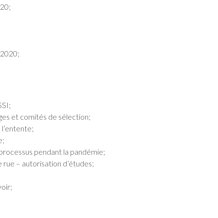
020;
 2020;
SSI;
ges et comités de sélection;
l’entente;
e;
 processus pendant la pandémie;
 rue – autorisation d’études;
oir;