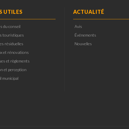
S UTILES
ACTUALITÉ
s du conseil
Avis
ts touristiques
Événements
es résiduelles
Nouvelles
x et rénovations
ques et règlements
on et perception
l municipal