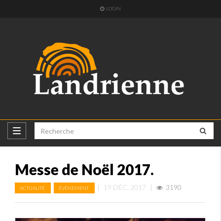
LOGIN
Messe de Noël 2017.
,
|
19 DÉC, 2017
|
3190
ACTUALITÉ
ÉVÉNEMENT