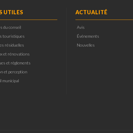
S UTILES
ACTUALITÉ
s du conseil
Avis
ts touristiques
Événements
es résiduelles
Nouvelles
x et rénovations
ques et règlements
on et perception
l municipal