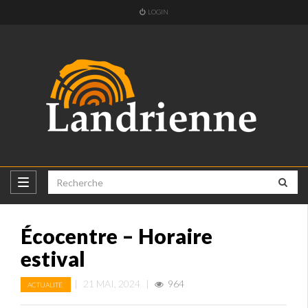
LOGIN
Écocentre – Horaire
estival
|
21 MAI, 2024
|
964
ACTUALITÉ