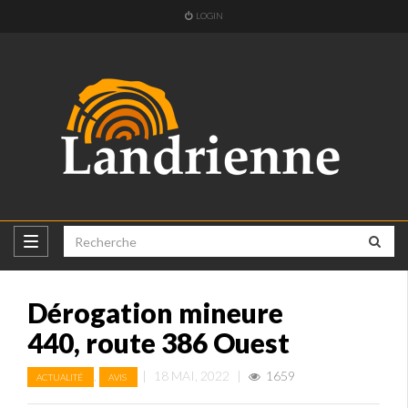
LOGIN
Dérogation mineure
440, route 386 Ouest
,
|
18 MAI, 2022
|
1659
ACTUALITÉ
AVIS