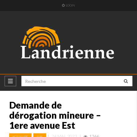
LOGIN
Demande de
dérogation mineure –
1ere avenue Est
,
|
24 MAI, 2023
|
1266
ACTUALITÉ
AVIS