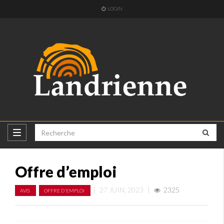
LOGIN
Offre d’emploi
,
|
27 JUIN, 2023
|
2325
AVIS
OFFRE D'EMPLOI