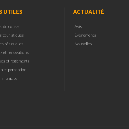
S UTILES
ACTUALITÉ
s du conseil
Avis
ts touristiques
Événements
es résiduelles
Nouvelles
x et rénovations
ques et règlements
on et perception
l municipal