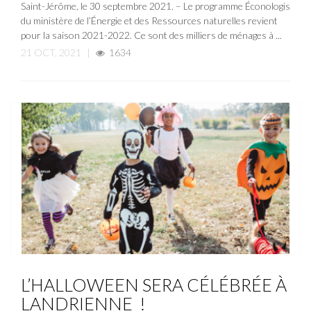
Saint-Jérôme, le 30 septembre 2021. – Le programme Éconologis
du ministère de l’Énergie et des Ressources naturelles revient
pour la saison 2021-2022. Ce sont des milliers de ménages à ...
21 OCT, 2021
|
1634
ACTUALITÉ
NOUVELLE
L’HALLOWEEN SERA CÉLÉBRÉE À
LANDRIENNE !