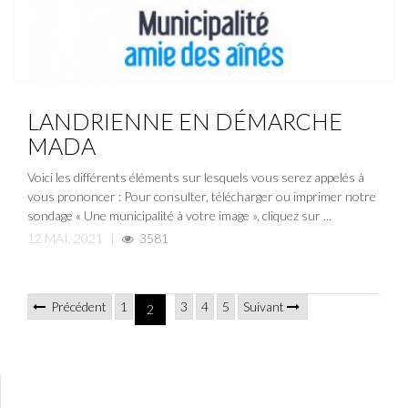
NOUVELLE
LANDRIENNE EN DÉMARCHE
MADA
Voici les différents éléments sur lesquels vous serez appelés à
vous prononcer : Pour consulter, télécharger ou imprimer notre
sondage « Une municipalité à votre image », cliquez sur ...
12 MAI, 2021
|
3581
Précédent
1
3
4
5
Suivant
2