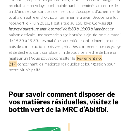
produits de recyclage sont maintenant acheminés au centre de
tri d'Amos et se sont ces derniers qui s’occupent d’acheminer le
tout à un autre endroit pour terminer le travail. L'écocentre fut
réouvert le 7 juin 2016. Il est situé au 150, blvd Gervais
ses
heures d'ouverture sont le samedi de 8:30 à 15:00 à l'année
et en
saison estivale, une seconde plage horaire s'ajoute, soit le mardi
de 15:30 à 19:30. Les matières acceptées sont : ciment, brique,
bois de construction, bois vert, etc. Des conteneurs de recyclage
et de déchets sont sur place afin de vous permettre de faire un
meilleur tri ! Vous pouvez consulter le
Règlement no.
217
concernant les matières résiduelles et leur gestion pour
notre Municipalité.
Pour savoir comment disposer de
vos matières résiduelles, visitez le
bottin vert de la MRC d’Abitibi.