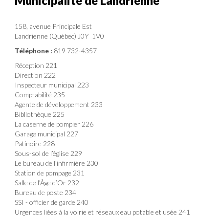
Municipalité de Landrienne
158, avenue Principale Est
Landrienne (Québec) J0Y 1V0
Téléphone :
819 732-4357
Réception 221
Direction 222
Inspecteur municipal 223
Comptabilité 235
Agente de développement 233
Bibliothèque 225
La caserne de pompier 226
Garage municipal 227
Patinoire 228
Sous-sol de l’église 229
Le bureau de l’infirmière 230
Station de pompage 231
Salle de l’Âge d’Or 232
Bureau de poste 234
SSI - officier de garde 240
Urgences liées à la voirie et réseaux eau potable et usée 241