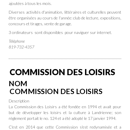
ajoutées à tous les mois.
Diverses activités d'animation, littéraires et culturelles peuvent
être organisées au cours de l'année: club de lecture, expositions,
concours et tirages, vente de garage.
3 ordinateurs sont disponibles pour naviguer sur internet.
Téléphone
819-732-4357
COMMISSION DES LOISIRS
NOM
COMMISSION DES LOISIRS
Description
La Commission des Loisirs a été fondée en 1994 et avait pour
but de développer les loisirs et la culture à Landrienne; son
règlement portait le no. 124 et a été adopté le 17 janvier 1994.
C'est en 2014 que cette Commission s'est redynamisée et a