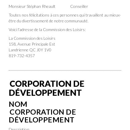
Monsieur Stéphan Rheault Conseiller
Toutes nos félicitations à ces personnes qui travaillent au mieux-
être du divertissement de notre communauté.
Voici l'adresse de la Commission des Loisirs:
La Commission des Loisirs
158, Avenue Principale Est
Landrienne QC J0Y 1V0
819-732-4357
CORPORATION DE
DÉVELOPPEMENT
NOM
CORPORATION DE
DÉVELOPPEMENT
Description