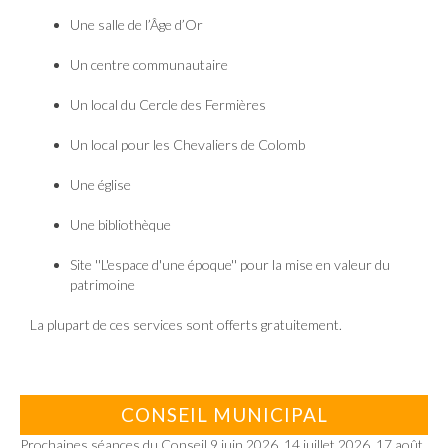
Une salle de l’Âge d’Or
Un centre communautaire
Un local du Cercle des Fermières
Un local pour les Chevaliers de Colomb
Une église
Une bibliothèque
Site ''L'espace d'une époque'' pour la mise en valeur du
patrimoine
La plupart de ces services sont offerts gratuitement.
CONSEIL MUNICIPAL
Prochaines séances du Conseil 9 juin 2026, 14 juillet 2026, 17 août