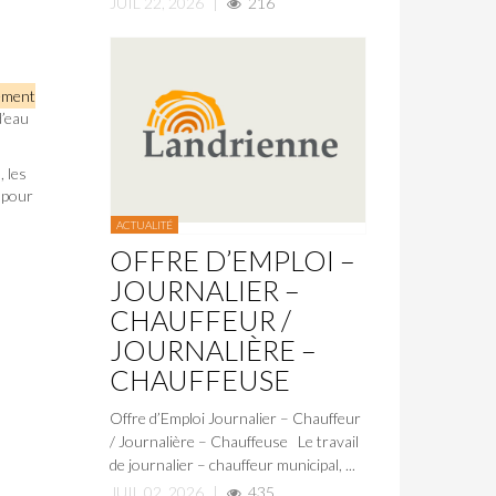
JUIL 22, 2026
|
216
ement
d’eau
 les
n pour
ACTUALITÉ
OFFRE D’EMPLOI –
JOURNALIER –
CHAUFFEUR /
JOURNALIÈRE –
CHAUFFEUSE
Offre d’Emploi Journalier – Chauffeur
/ Journalière – Chauffeuse Le travail
de journalier – chauffeur municipal, ...
JUIL 02, 2026
|
435