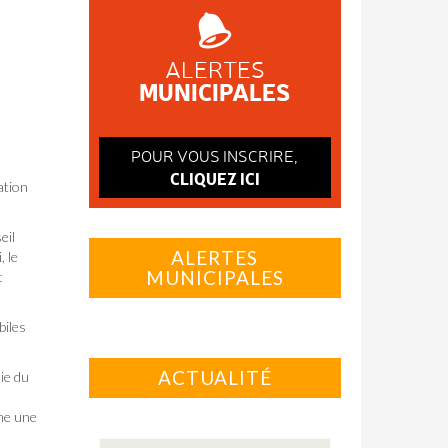
ALERTES
MUNICIPALES
POUR VOUS INSCRIRE,
CLIQUEZ ICI
ation
eil
ALERTES
, le
MUNICIPALES
t
biles
ACTUALITÉ
ie du
ême une