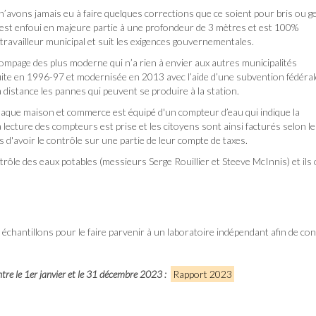
’avons jamais eu à faire quelques corrections que ce soient pour bris ou ge
l est enfoui en majeure partie à une profondeur de 3 mètres et est 100%
 travailleur municipal et suit les exigences gouvernementales.
ompage des plus moderne qui n’a rien à envier aux autres municipalités
ite en 1996-97 et modernisée en 2013 avec l’aide d’une subvention fédéral
distance les pannes qui peuvent se produire à la station.
 chaque maison et commerce est équipé d'un compteur d’eau qui indique la
ecture des compteurs est prise et les citoyens sont ainsi facturés selon l
d'avoir le contrôle sur une partie de leur compte de taxes.
rôle des eaux potables (messieurs Serge Rouillier et Steeve McInnis) et ils
échantillons pour le faire parvenir à un laboratoire indépendant afin de con
 entre le 1er janvier et le 31 décembre 2023 :
Rapport 2023