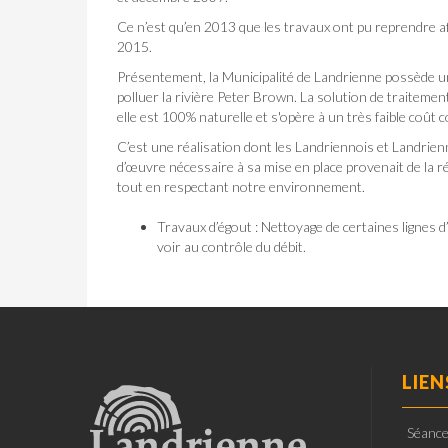
Ce n’est qu’en 2013 que les travaux ont pu reprendre af
2015.
Présentement, la Municipalité de Landrienne possède u
polluer la rivière Peter Brown. La solution de traitemen
elle est 100% naturelle et s'opère à un très faible coû
C’est une réalisation dont les Landriennois et Landrien
d’œuvre nécessaire à sa mise en place provenait de la r
tout en respectant notre environnement.
Travaux d’égout : Nettoyage de certaines lignes 
voir au contrôle du débit.
LIEN
Séance