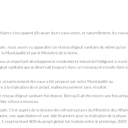
étaires s’occupaient d’évacuer leurs eaux usées, et naturellement, les ruis
bain, nous avons vu apparaître un réseau d’égout sanitaire de même qu'un
la Municipalité et par le Ministère de la Voirie.
nu un important développement résidentiel et industriel l'obligeant à revoi
out sanitaire qui se déversait
toujours dans un ruisseau et ensuite dans l
ec assainissement des eaux a été proposé par notre Municipalité au
ère à la réalisation de ce projet, malheureusement sans résultat.
éseau d’égout sanitaire fut déposé. Bien qu'il ait été encore une fois prép
ébec refusa à nouveau.
cepté. C'est auprès de la division des infrastructures du Ministère des Affair
ne, une approbation et une aide financière pour la réalisation de la phase 
1, représentant 80% du projet global, fut réalisée entre le printemps 2009