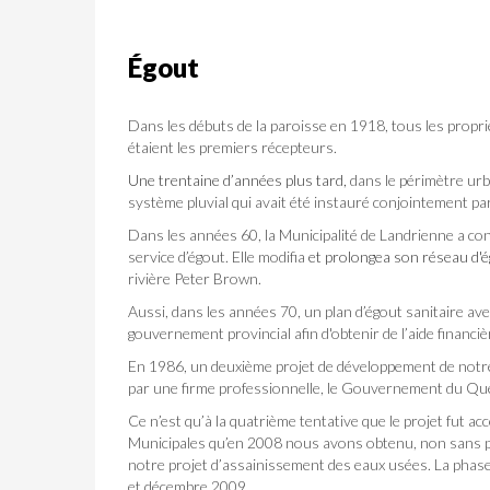
Égout
Dans les débuts de la paroisse en 1918, tous les propri
étaient les premiers récepteurs.
Une trentaine d’années plus tard,
dans le périmètre ur
système pluvial qui avait été instauré conjointement par 
Dans les années 60, la Municipalité de Landrienne a con
service d’égout. Elle modifia
et prolongea son réseau d'ég
rivière Peter Brown.
Aussi, dans les années 70, un plan d’égout sanitaire av
gouvernement provincial afin d'obtenir de l’aide financi
En 1986, un deuxième projet de développement de notre r
par une firme professionnelle, le Gouvernement du Qu
Ce n’est qu’à la quatrième tentative que le projet fut ac
Municipales qu’en 2008 nous avons obtenu, non sans pei
notre projet d’assainissement des eaux usées. La phase 
et décembre 2009.