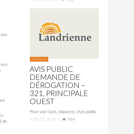
seaux
ACTUALITÉ
r son
AVIS PUBLIC
a
DEMANDE DE
DÉROGATION –
321, PRINCIPALE
OUEST
aré
Pour voir l’avis, cliquez ici : Avis public
es
JUIN 29, 2026
|
664
1 de