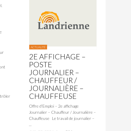
l.
e
ACTUALITÉ
eur
2E AFFICHAGE –
POSTE
 ont
JOURNALIER –
CHAUFFEUR /
JOURNALIÈRE –
CHAUFFEUSE
trôler
Offre d’Emploi – 2e affichage
Journalier – Chauffeur / Journalière –
Chauffeuse Le travail de journalier –
...