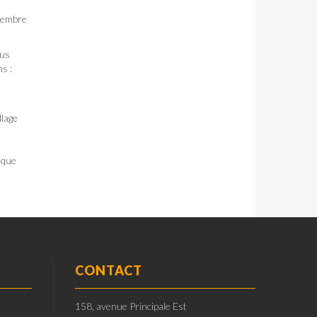
écembre
lus
s :
llage
 que
CONTACT
158, avenue Principale Est