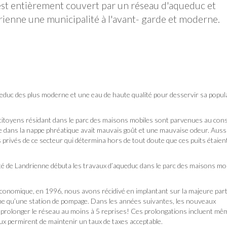
 est entièrement couvert par un réseau d'aqueduc et
rienne une municipalité à l'avant- garde et moderne.
educ des plus moderne et une eau de haute qualité pour desservir sa popul
 citoyens résidant dans le parc des maisons mobiles sont parvenues au cons
e dans la nappe phréatique avait mauvais goût et une mauvaise odeur. Aussi
 privés de ce secteur qui détermina hors de tout doute que ces puits étaien
ité de Landrienne débuta les travaux d’aqueduc dans le parc des maisons mo
économique, en 1996, nous avons récidivé en implantant sur la majeure part
 qu’une station de pompage. Dans les années suivantes, les nouveaux
 à prolonger le réseau au moins à 5 reprises! Ces prolongations incluent m
vaux permirent de maintenir un taux de taxes acceptable.