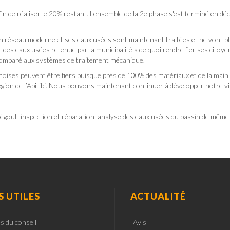
in de réaliser le 20% restant. L'ensemble de la 2e phase s'est terminé en d
n réseau moderne et ses eaux usées sont maintenant traitées et ne vont p
t des eaux usées retenue par la municipalité a de quoi rendre fier ses citoyen
t comparé aux systèmes de traitement mécanique.
noises peuvent être fiers puisque près de 100% des matériaux et de la main
égion de l’Abitibi. Nous pouvons maintenant continuer à développer notre vi
d’égout, inspection et réparation, analyse des eaux usées du bassin de même
S UTILES
ACTUALITÉ
s du conseil
Avis