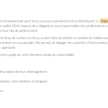
ure fondamentale pour tous ceux qui la produisent et la distribuent. Le
Règl
 en juillet 2014, impose des obligations aux responsables des prélèvements 
 de leur site de prélèvement.
d’eau de surface ou d’eau souterraine de mettre en lumière les faiblesses,
entation en eau potable. Elle permet de dégager des priorités d’interventio
 approprié.
ctère public de notre dernière étude de vulnérabilité.
 description de leur aménagement;
médiate, intermédiaire et éloignée;
on.