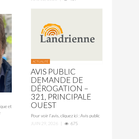
ACTUALITÉ
AVIS PUBLIC
DEMANDE DE
DÉROGATION –
321, PRINCIPALE
OUEST
ique et
e
Pour voir l’avis, cliquez ici : Avis public
JUIN 29, 2026
|
675