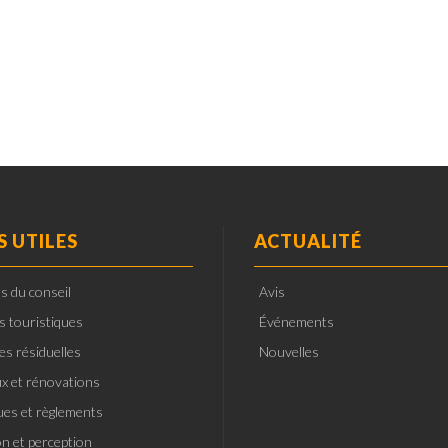
S UTILES
ACTUALITÉ
s du conseil
Avis
ts touristiques
Événements
es résiduelles
Nouvelles
x et rénovations
ques et règlements
on et perception