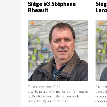
Siège #3 Stéphane
Sièg
Rheault
Ler
Élu en novembre 2017
Élu en 
a participé à une formation sur l’éthique et
a partic
la déontologie en matière municipale
la déont
conseiller3@landrienne.com
conseil