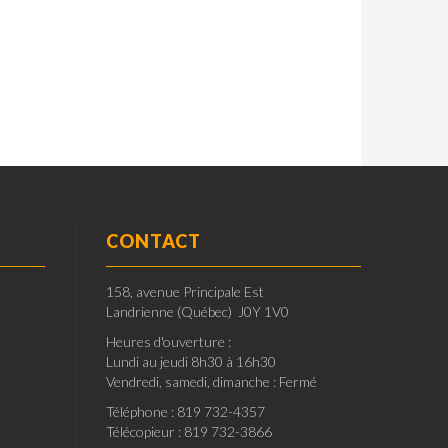
CONTACT
158, avenue Principale Est
Landrienne (Québec) J0Y 1V0
Heures d'ouverture :
Lundi au jeudi 8h30 à 16h30
Vendredi, samedi, dimanche : Fermé
Téléphone : 819 732-4357
Télécopieur : 819 732-3866