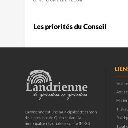
Les priorités du Conseil
LIEN
Séance
Attrai
Matièr
Travau
Landrienne est une municipalité de canton
de la province de Québec, dans la
Politi
municipalité régionale de comté (MRC)
Taxati