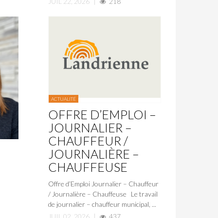
JUIL 22, 2026
|
218
ACTUALITÉ
OFFRE D’EMPLOI –
JOURNALIER –
CHAUFFEUR /
JOURNALIÈRE –
CHAUFFEUSE
Offre d’Emploi Journalier – Chauffeur
/ Journalière – Chauffeuse Le travail
de journalier – chauffeur municipal, ...
JUIL 02, 2026
|
437