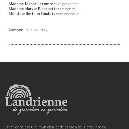
Madame Jeanne Lecomte :
Vice présidente
Madame Maryse Blanchette :
Trésorière
Monsieur Berthier Goulet :
Administrateur
Téléphone
819-732-7096
Landrienne est une municipalité de canton de la province de