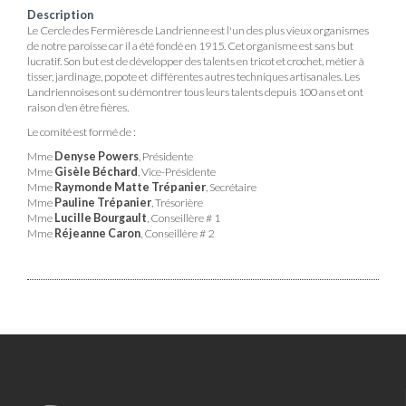
Description
Le Cercle des Fermières de Landrienne est l'un des plus vieux organismes
de notre paroisse car il a été fondé en 1915. Cet organisme est sans but
lucratif. Son but est de développer des talents en tricot et crochet, métier à
tisser, jardinage, popote et différentes autres techniques artisanales. Les
Landriennoises ont su démontrer tous leurs talents depuis 100 ans et ont
raison d'en être fières.
Le comité est formé de :
Mme
Denyse Powers
, Présidente
Mme
Gisèle Béchard
, Vice-Présidente
Mme
Raymonde Matte Trépanier
, Secrétaire
Mme
Pauline Trépanier
, Trésorière
Mme
Lucille Bourgault
, Conseillère # 1
Mme
Réjeanne Caron
, Conseillère # 2